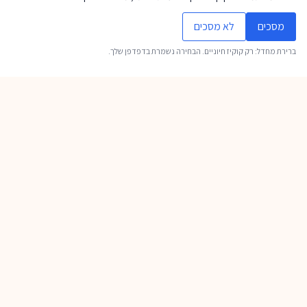
מועדי ישראל
הצהרת נגישות
מסכים
לא מסכים
מדיניות פרטיות
ברירת מחדל: רק קוקיז חיוניים. הבחירה נשמרת בדפדפן שלך.
רוצים לשאול משהו?
אני מאשר/ת את
מדיניות הפרטיות
של האתר
שליחה