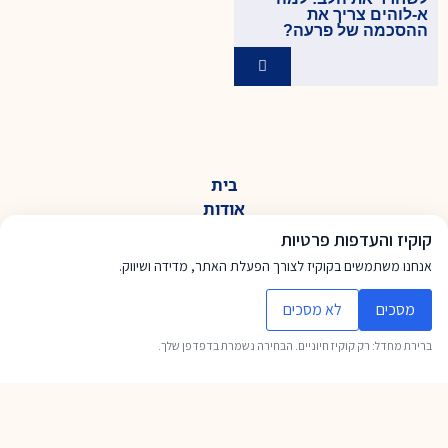
א-לוהים צריך את
ההסכמה של פרעה?
בית
אודות
הספריה שלכם
קוקיז והעדפות פרטיות
תנ"ך
אנחנו משתמשים בקוקיז לצורך הפעלת האתר, מדידה ושיווק.
משנה
מסכים
לא מסכים
תלמוד בבלי
מדרש
ברירת מחדל: רק קוקיז חיוניים. הבחירה נשמרת בדפדפן שלך.
דרך הלימוד
נושאים שונים
מועדי ישראל
הצהרת נגישות