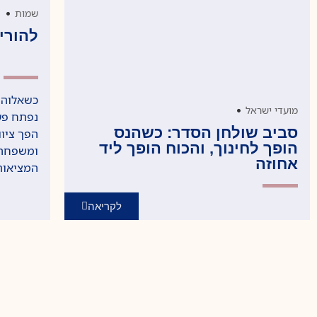
•
שמות
להורי
כשאלוהי
•
מועדי ישראל
נפתח פע
סביב שולחן הסדר: כשהנס
הפך ציוו
הופך לחינוך, והכוח הופך ליד
ומשפחה,
אחוזה
המציאות 
לקריאה
בית
תנ"ך
אודות
משנה