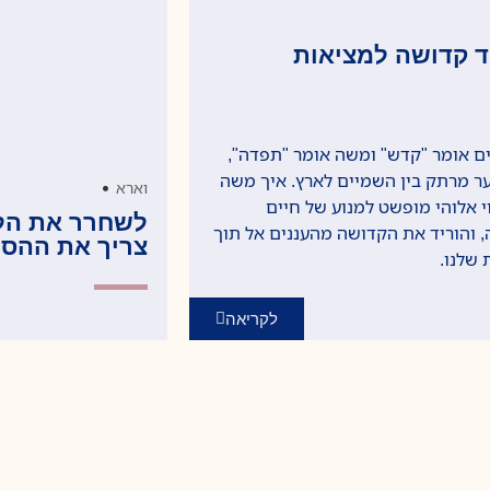
ד קדושה למציאות
ם אומר "קדש" ומשה אומר "תפדה",
ר מרתק בין השמיים לארץ. איך משה
•
וארא
י אלוהי מופשט למנוע של חיים
לשחרר את הלב
 והוריד את הקדושה מהעננים אל תוך
צריך את ההס
שלנו.
לקריאה
רוצים לשאול משהו?