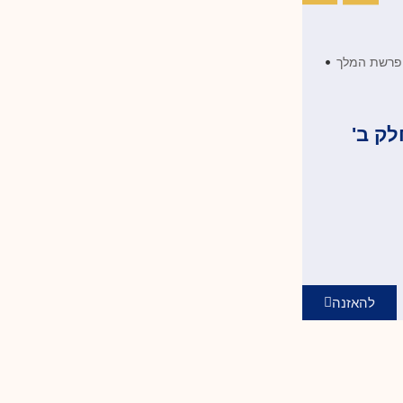
•
ופרשת המלך
ק ב'
להאזנה