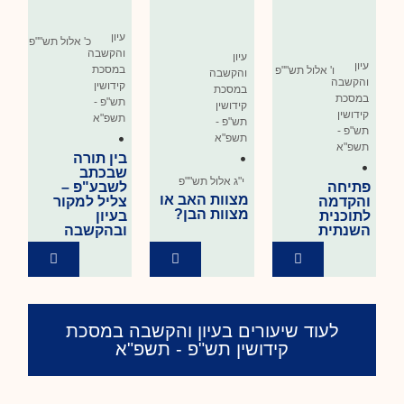
עיון
כ' אלול תש""פ
והקשבה
עיון
עיון
במסכת
ו' אלול תש""פ
והקשבה
והקשבה
קידושין
במסכת
במסכת
תש"פ -
קידושין
קידושין
תשפ"א
תש"פ -
תש"פ -
•
תשפ"א
תשפ"א
•
בין תורה
•
שבכתב
י"ג אלול תש""פ
פתיחה
לשבע"פ –
מצוות האב או
והקדמה
צליל למקור
מצוות הבן?
לתוכנית
בעיון
השנתית
ובהקשבה
לעוד שיעורים בעיון והקשבה במסכת
קידושין תש"פ - תשפ"א